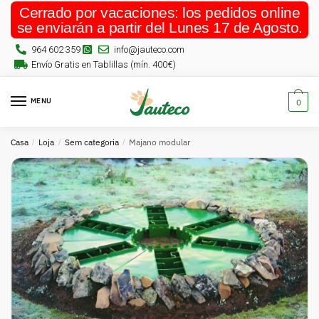
Cerrado por vacaciones: los pedidos online
se enviarán a partir del Lunes 17 de Agosto.
964 602 359
info@jauteco.com
Envío Gratis en Tablillas (mín. 400€)
MENU
0
Casa
/
Loja
/
Sem categoria
/
Majano modular