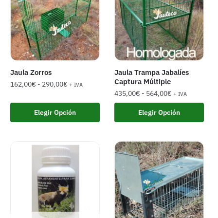
Jaula Zorros
Jaula Trampa Jabalíes
Captura Múltiple
162,00
€
-
290,00
€
+ IVA
435,00
€
-
564,00
€
+ IVA
Elegir Opción
Elegir Opción