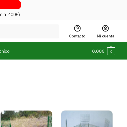
(mín. 400€)
Contacto
Mi cuenta
cnico
0,00
€
0