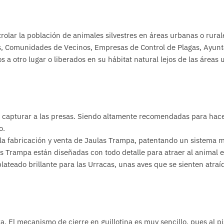
olar la población de animales silvestres en áreas urbanas o rurale
s, Comunidades de Vecinos, Empresas de Control de Plagas, Ayun
a otro lugar o liberados en su hábitat natural lejos de las áreas 
de capturar a las presas. Siendo altamente recomendadas para hace
o.
a fabricación y venta de Jaulas Trampa, patentando un sistema 
as Trampa están diseñadas con todo detalle para atraer al animal 
ateado brillante para las Urracas, unas aves que se sienten atraída
a. El mecanismo de cierre en guillotina es muy sencillo, pues al pi