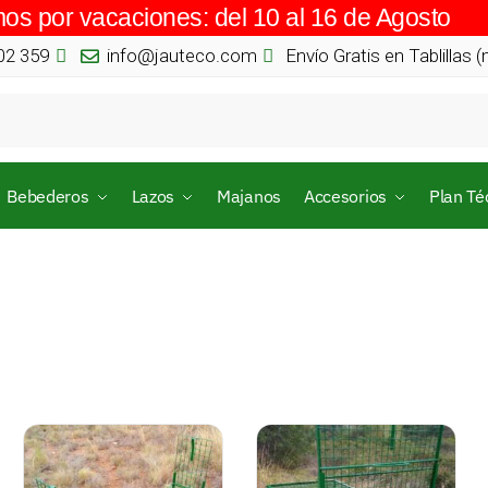
os por vacaciones: del 10 al 16 de Agosto
02 359
info@jauteco.com
Envío Gratis en Tablillas 
Bebederos
Lazos
Majanos
Accesorios
Plan Té