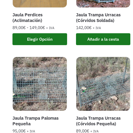
Jaula Perdices
Jaula Trampa Urracas
(Aclimatación)
(Córvidos Soldada)
89,00
€
-
149,00
€
142,00
€
+ IVA
+ IVA
Elegir Opción
Añadir a la cesta
Jaula Trampa Palomas
Jaula Trampa Urracas
Pequeña
(Córvidos Pequeña)
95,00
€
89,00
€
+ IVA
+ IVA