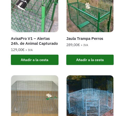
AvisaPro V1 – Alertas
Jaula Trampa Perros
24h. de Animal Capturado
289,00
€
+ IVA
129,00
€
+ IVA
Añadir a la cesta
Añadir a la cesta