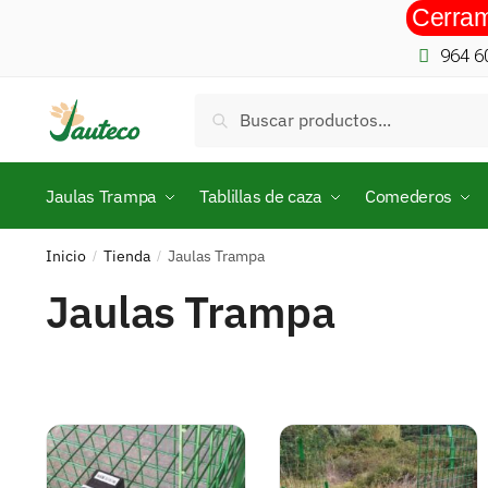
Cerram
964 6
Buscar
Jaulas Trampa
Tablillas de caza
Comederos
Inicio
Tienda
Jaulas Trampa
/
/
Jaulas Trampa