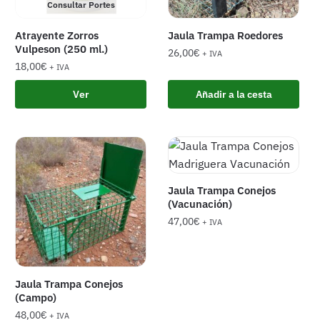
Consultar Portes
Atrayente Zorros
Jaula Trampa Roedores
Vulpeson (250 ml.)
26,00
€
+ IVA
18,00
€
+ IVA
Ver
Añadir a la cesta
Jaula Trampa Conejos
(Vacunación)
47,00
€
+ IVA
Jaula Trampa Conejos
(Campo)
48,00
€
+ IVA