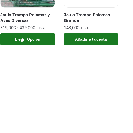
Jaula Trampa Palomas y
Jaula Trampa Palomas
Aves Diversas
Grande
319,00
€
-
439,00
€
148,00
€
+ IVA
+ IVA
Elegir Opción
Añadir a la cesta