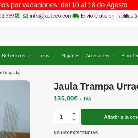
os por vacaciones: del 10 al 16 de Agosto
02 359
info@jauteco.com
Envío Gratis en Tablillas 
Bebederos
Lazos
Majanos
Accesorios
Plan Té
os Grapada)
Jaula Trampa Urra
135,00
€
+ IVA
Añadir a la ces
NO HAY EXISTENCIAS