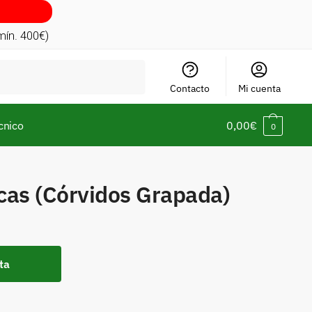
(mín. 400€)
Contacto
Mi cuenta
cnico
0,00
€
0
cas (Córvidos Grapada)
ta