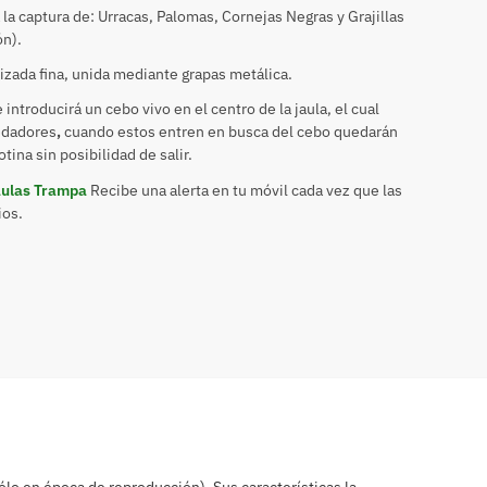
la captura de: Urracas, Palomas, Cornejas Negras y Grajillas
ón).
izada fina, unida mediante grapas metálica.
introducirá un cebo vivo en el centro de la jaula, el cual
redadores
,
cuando estos entren en busca del cebo quedarán
tina sin posibilidad de salir.
aulas Trampa
Recibe una alerta en tu móvil cada vez que las
ios.
sólo en época de reproducción). Sus características la