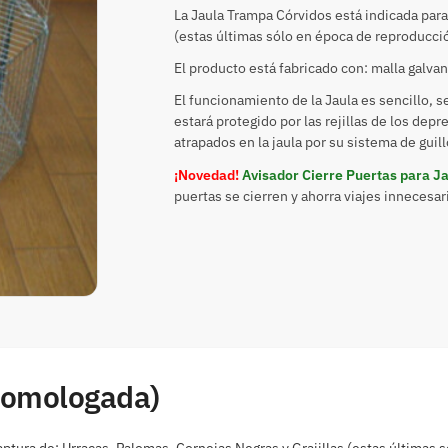
La Jaula Trampa Córvidos está indicada para 
(estas últimas sólo en época de reproducci
El producto está
fabricado con: malla galvan
El
funcionamiento de la Jaula es sencillo, se 
estará
protegido por las rejillas de los dep
atrapados en la jaula por su sistema de guillo
¡Novedad!
Avisador Cierre Puertas para J
puertas se cierren y ahorra viajes innecesar
Homologada)
aptura de: Urracas, Palomas, Cornejas Negras y Grajillas (estas últimas 