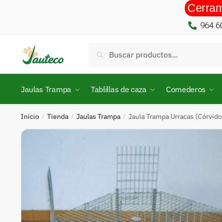
Cerram
964 6
Buscar
Jaulas Trampa
Tablillas de caza
Comederos
Inicio
Tienda
Jaulas Trampa
Jaula Trampa Urracas (Córvid
/
/
/