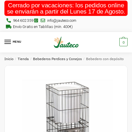
Cerrado por vacaciones: los pedidos online
se enviarán a partir del Lunes 17 de Agosto.
964 602 359
info@jauteco.com
Envío Gratis en Tablillas (mín. 400€)
MENU
0
Inicio
/
Tienda
/
Bebederos Perdices y Conejos
/
Bebedero con depósito