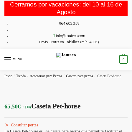
Cerramos por vacaciones: del 10 al 16 de
Skip
Skip
to
to
Agosto
navigation
content
964 602 359
info@jauteco.com
Envío Gratis en Tablillas (mín. 400€)
MENU
0
Inicio
/
Tienda
/
Accesorios para Perros
/
Casetas para perros
/
Caseta Pet-house
Caseta Pet-house
65,50
€
+ IVA
Consultar portes
La Caseta Pet-house es una caseta para perros que permitirá facilitar el