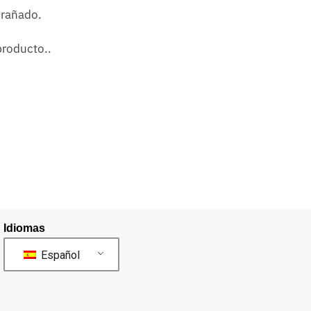
xtrañado.
producto..
Idiomas
Español