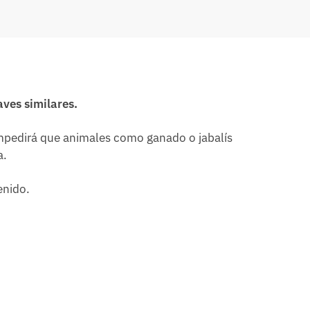
aves similares.
impedirá que animales como ganado o jabalís
a.
enido.