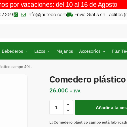
os por vacaciones: del 10 al 16 de Agosto
02 359
info@jauteco.com
Envío Gratis en Tablillas 
Bebederos
Lazos
Majanos
Accesorios
Plan Té
ástico campo 40L.
Comedero plástico
26,00
€
+ IVA
Añadir a la ces
El
Comedero plástico campo está fabricado 