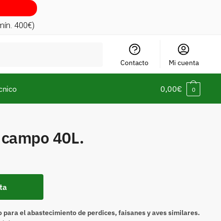
(mín. 400€)
Contacto
Mi cuenta
cnico
0,00
€
0
 campo 40L.
ta
para el abastecimiento de perdices, faisanes y aves similares.