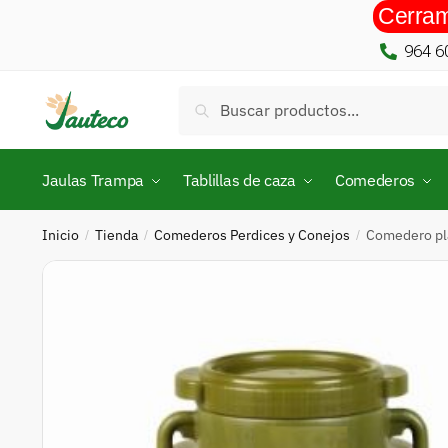
Cerram
964 6
Buscar
Jaulas Trampa
Tablillas de caza
Comederos
Inicio
Tienda
Comederos Perdices y Conejos
Comedero pl
/
/
/