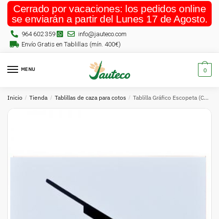
Cerrado por vacaciones: los pedidos online
se enviarán a partir del Lunes 17 de Agosto.
964 602 359
info@jauteco.com
Envío Gratis en Tablillas (mín. 400€)
MENU
0
Inicio
/
Tienda
/
Tablillas de caza para cotos
/
Tablilla Gráfico Escopeta (Catalunya) 30×20