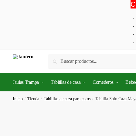
C
Skip
Skip
to
to
navigation
content
Buscar
Buscar
por:
Jaulas Trampa
Tablillas de caza
Comederos
Bebe
Inicio
/
Tienda
/
Tablillas de caza para cotos
/
Tablilla Solo Caza May