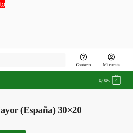
to
Contacto
Mi cuenta
0,00
€
0
Mayor (España) 30×20