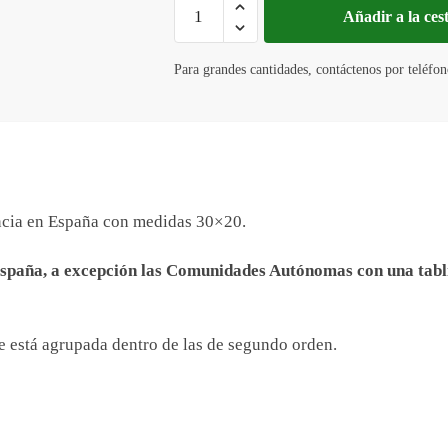
Tablilla
Añadir a la ces
Solo
Caza
Para grandes cantidades, contáctenos por teléfon
Mayor
(España)
30x20
cantidad
encia en España con medidas 30×20.
España, a excepción las Comunidades Autónomas con una tabl
ue está agrupada dentro de las de segundo orden.