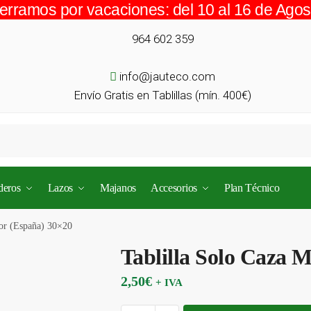
erramos por vacaciones: del 10 al 16 de Agos
964 602 359
info@jauteco.com
Envío Gratis en Tablillas (mín. 400€)
deros
Lazos
Majanos
Accesorios
Plan Técnico
or (España) 30×20
Tablilla Solo Caza 
2,50
€
+ IVA